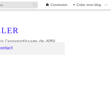
Connexion
+
Créer mon blog
LLER
A votre disposition, des partitions, des fichiers Midi et MP3 pour vous aider dans l'apprentissage de différentes oeuvres chorales. Ce blog est avant tout pensé pour les choristes du Choeur des Quatre Vents.
ontact