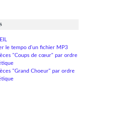
S
EIL
er le tempo d'un fichier MP3
pièces "Coups de cœur" par ordre
étique
ièces "Grand Choeur" par ordre
étique