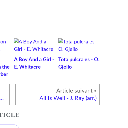
A Boy And a Girl -
Tota pulcra es - O.
n the
E. Whitacre
Gjeilo
rber
erd's Carol - Michael John Trotta
All Is Well - J. Ray (arr.)
TICLE