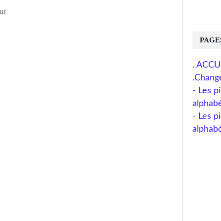
ur
PAGE
. ACCU
.Chang
- Les 
alphab
- Les p
alphab